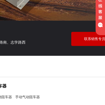
联系销售专
路南、志学路西
车器
动阻车器
手动气动阻车器