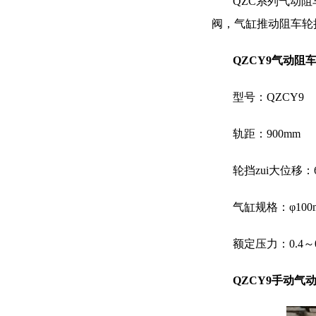
QZC
系列气动阻
阀，气缸推动阻车轮
QZCY9
气动阻
型号：
QZCY9
轨距：
900mm
轮挡zui大位移：
气缸规格：φ
100
额定压力：
0.4
～
QZCY9
手动气